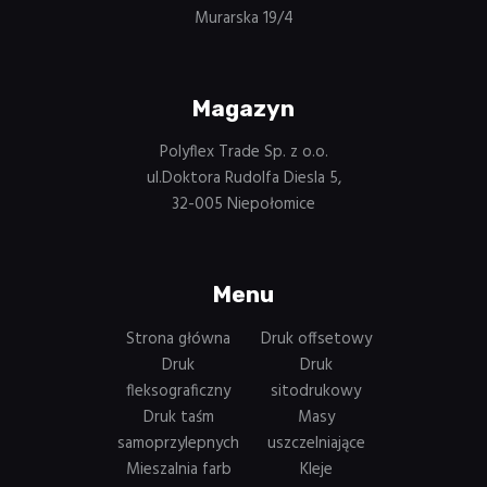
Murarska 19/4
Magazyn
Polyflex Trade Sp. z o.o.
ul.Doktora Rudolfa Diesla 5,
32-005 Niepołomice
Menu
Strona główna
Druk offsetowy
Druk
Druk
fleksograficzny
sitodrukowy
Druk taśm
Masy
samoprzylepnych
uszczelniające
Mieszalnia farb
Kleje