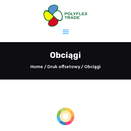
Strona główna
Mieszalnia Farb
Druk offsetowy
Obciągi
Druk fleksograficzny
Home
Druk offsetowy
Obciągi
Druk sitodrukowy
Druk taśm
samoprzylepnych
Masy uszczelniające
Kleje
Kontakt
Kariera