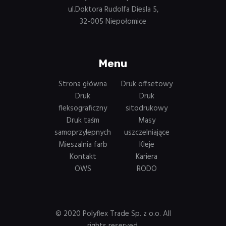
ul.Doktora Rudolfa Diesla 5,
32-005 Niepołomice
Menu
Strona główna
Druk offsetowy
Druk
Druk
fleksograficzny
sitodrukowy
Druk taśm
Masy
samoprzylepnych
uszczelniające
Mieszalnia farb
Kleje
Kontakt
Kariera
OWS
RODO
© 2020 Polyflex Trade Sp. z o.o. All