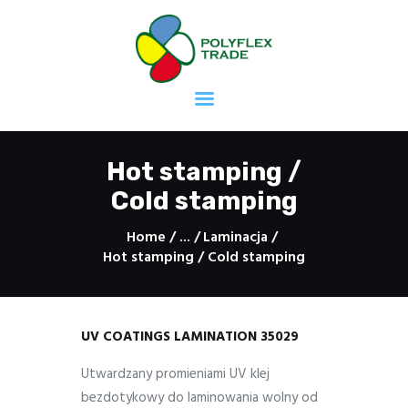
Strona główna
Mieszalnia Farb
Druk offsetowy
Hot stamping /
Druk fleksograficzny
Cold stamping
Druk sitodrukowy
Home
...
Laminacja
Druk taśm
Hot stamping / Cold stamping
samoprzylepnych
Masy uszczelniające
Kleje
Kontakt
UV COATINGS LAMINATION 35029
Kariera
Utwardzany promieniami UV klej
bezdotykowy do laminowania wolny od