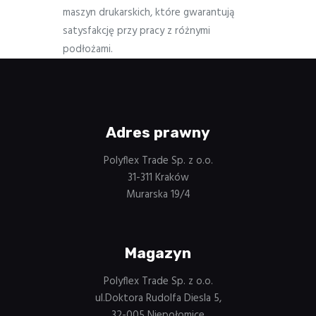
maszyn drukarskich, które gwarantują
satysfakcję przy pracy z różnymi
podłożami.
Adres prawny
Polyflex Trade Sp. z o.o.
31-311 Kraków
Murarska 19/4
Magazyn
Polyflex Trade Sp. z o.o.
ul.Doktora Rudolfa Diesla 5,
32-005 Niepołomice