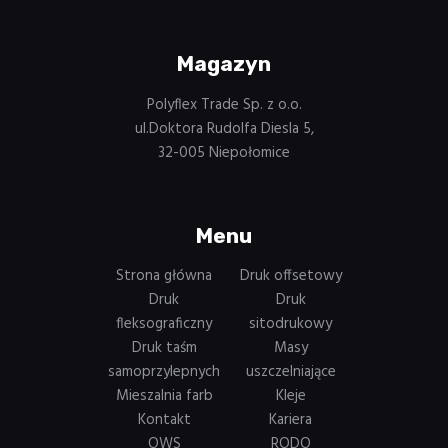
Magazyn
Polyflex Trade Sp. z o.o.
ul.Doktora Rudolfa Diesla 5,
32-005 Niepołomice
Menu
Strona główna
Druk offsetowy
Druk
Druk
fleksograficzny
sitodrukowy
Druk taśm
Masy
samoprzylepnych
uszczelniające
Mieszalnia farb
Kleje
Kontakt
Kariera
OWS
RODO