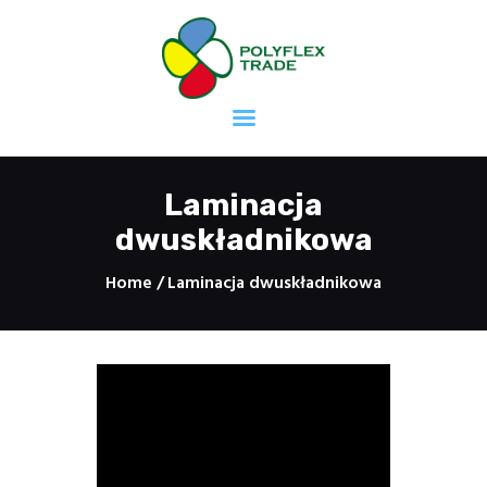
Strona główna
Mieszalnia Farb
Druk offsetowy
Laminacja
Druk fleksograficzny
dwuskładnikowa
Druk sitodrukowy
Home
Laminacja dwuskładnikowa
Druk taśm
samoprzylepnych
Masy uszczelniające
Kleje
Kontakt
Kariera