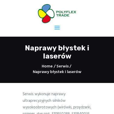
Strona główna
Mieszalnia Farb
Druk offsetowy
Naprawy błystek i
Druk fleksograficzny
laserów
Druk sitodrukowy
Home
Serwis
Druk taśm
Naprawy błystek i laserów
samoprzylepnych
Masy uszczelniające
Kleje
Kontakt
Serwis wykonuje naprawy
ultraprecyzyjnych silników
Kariera
wysokoobrotowych (wirówki, przędzarki,
spinner, dyn.opt, 510P50288, 510P40035,