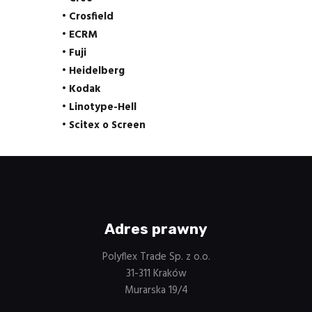
• Crosfield
• ECRM
• Fuji
• Heidelberg
• Kodak
• Linotype-Hell
• Scitex o Screen
Adres prawny
Polyflex Trade Sp. z o.o.
31-311 Kraków
Murarska 19/4