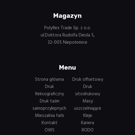
Magazyn
Polyflex Trade Sp. z o.o.
ul.Doktora Rudolfa Diesla 5,
32-005 Niepołomice
Menu
Strona główna
Druk offsetowy
Druk
Druk
fleksograficzny
sitodrukowy
Druk taśm
Masy
samoprzylepnych
uszczelniające
Mieszalnia farb
Kleje
Kontakt
Kariera
OWS
RODO