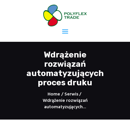
Strona główna
Mieszalnia Farb
Druk offsetowy
Wdrążenie
Druk fleksograficzny
rozwiązań
Druk sitodrukowy
automatyzujących
Druk taśm
proces druku
samoprzylepnych
Masy uszczelniające
Home
Serwis
Kleje
Wdrążenie rozwiązań
automatyzujących...
Kontakt
Kariera