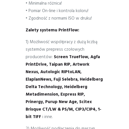
• Minimalna różnica!
• Pomiar On-line i kontrola koloru!
• Zgodność z normami ISO w druku!
Zalety systemu PrintFlow:
1) Możliwość współpracy z dużą liczbą
systemów prepress czołowych
producentów:
Screen TrueFlow, Agfa
PrintDrive, Taipan RIP, Artwork
Nexus, Autologic RIPtoLAN,
ElaplanNews, Fuji Selebra, Heidelberg
Delta Technology, Heidelberg
Metadimension, Express RIP,
Prinergy, Purup New Age, Scitex
Brisque CT/LW & PS/M, CIP3/CIP4, 1-
bit TIFF
i inne.
2) Możliwość podłączenia do maszyn